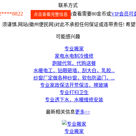
联系方式
2****8822
(查看需要80金币或
VIP会员可
点击查看完整信息
须谨慎.网站(徽州便民网)对此不承担任何保证或连带责任! 希
可能感兴趣
专业搬家
家电水电制冷维修
跑腿代驾，代购送餐
水暖电工，钻眼砸墙，刮大白，乳胶...
纱窗厂定做各种纱窗，软包防盗门，...
专业家政保洁开荒保洁，擦玻璃
专业打扫卫生
专业透下水，水暖维修安装
最新相关信息
更多>>
专业搬家