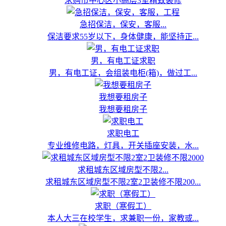
求购市中心区小高层3室精致装修
急招保洁，保安，客服...
保洁要求55岁以下，身体健康，能坚持正...
男，有电工证求职
男，有电工证，会组装电柜(箱)，做过工...
我想要租房子
我想要租房子
求职电工
专业维修电路，灯具，开关插座安装，水...
求租城东区域房型不限2...
求租城东区域房型不限2室2卫装修不限200...
求职（寒假工）
本人大三在校学生，求兼职一份，家教或...