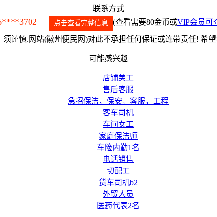
联系方式
6****3702
(查看需要80金币或
VIP会员可
点击查看完整信息
须谨慎.网站(徽州便民网)对此不承担任何保证或连带责任! 希
可能感兴趣
店铺美工
售后客服
急招保洁，保安，客服，工程
客车司机
车间女工
家庭保洁师
车险内勤1名
电话销售
切配工
货车司机b2
外贸人员
医药代表2名