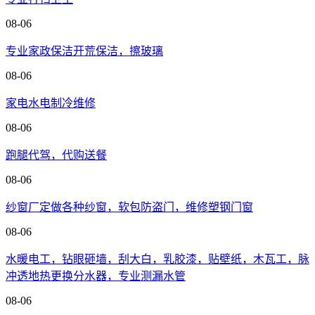
08-06
专业家政保洁开荒保洁，擦玻璃
08-06
家电水电制冷维修
08-06
跑腿代驾，代购送餐
08-06
纱窗厂定做各种纱窗，软包防盗门，维修塑钢门窗
08-06
水暖电工，钻眼砸墙，刮大白，乳胶漆，贴壁纸，木瓦工，脉
冲透地热更换分水器，专业测漏水管
08-06