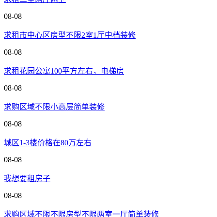
08-08
求租市中心区房型不限2室1厅中档装修
08-08
求租花园公寓100平方左右，电梯房
08-08
求购区域不限小高层简单装修
08-08
城区1-3楼价格在80万左右
08-08
我想要租房子
08-08
求购区域不限不限房型不限两室一厅简单装修