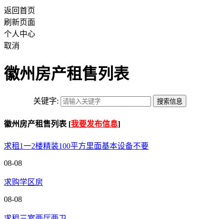
返回首页
刷新页面
个人中心
取消
徽州房产租售列表
关键字:
徽州房产租售列表 [
我要发布信息
]
求租1一2楼精装100平方里面基本设备不要
08-08
求购学区房
08-08
求租三室两厅两卫