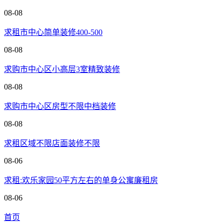
08-08
求租市中心简单装修400-500
08-08
求购市中心区小高层3室精致装修
08-08
求购市中心区房型不限中档装修
08-08
求租区域不限店面装修不限
08-06
求租:欢乐家园50平方左右的单身公寓廉租房
08-06
首页