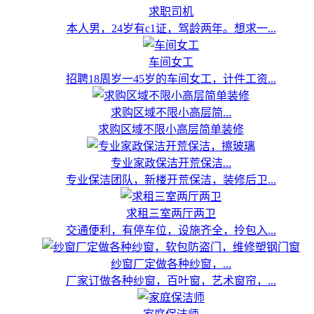
求职司机
本人男，24岁有c1证，驾龄两年。想求一...
车间女工
招聘18周岁一45岁的车间女工，计件工资...
求购区域不限小高层简...
求购区域不限小高层简单装修
专业家政保洁开荒保洁...
专业保洁团队，新楼开荒保洁，装修后卫...
求租三室两厅两卫
交通便利，有停车位，设施齐全，拎包入...
纱窗厂定做各种纱窗，...
厂家订做各种纱窗，百叶窗，艺术窗帘，...